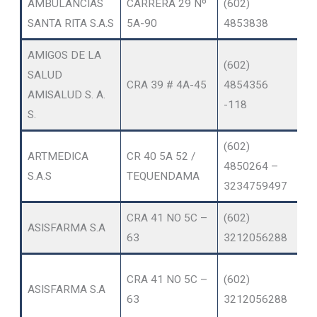
AMBULANCIAS
CARRERA 29 Nº
(602)
A
SANTA RITA S.A.S
5A-90
4853838
AMIGOS DE LA
(602)
O
SALUD
CRA 39 # 4A-45
4854356
SE
AMISALUD S. A.
-118
A
S.
(602)
ARTMEDICA
CR 40 5A 52 /
4850264 –
R
S.A.S
TEQUENDAMA
3234759497
CRA 41 NO 5C –
(602)
ASISFARMA S.A
M
63
3212056288
O
CRA 41 NO 5C –
(602)
ASISFARMA S.A
SE
63
3212056288
A