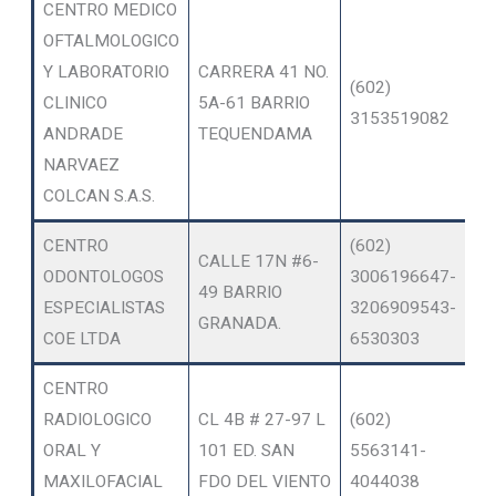
CENTRO MEDICO
OFTALMOLOGICO
Y LABORATORIO
CARRERA 41 NO.
O
(602)
CLINICO
5A-61 BARRIO
SE
3153519082
ANDRADE
TEQUENDAMA
A
NARVAEZ
COLCAN S.A.S.
CENTRO
(602)
CALLE 17N #6-
O
ODONTOLOGOS
3006196647-
49 BARRIO
SE
ESPECIALISTAS
3206909543-
GRANADA.
A
COE LTDA
6530303
CENTRO
RADIOLOGICO
CL 4B # 27-97 L
(602)
O
ORAL Y
101 ED. SAN
5563141-
SE
MAXILOFACIAL
FDO DEL VIENTO
4044038
A