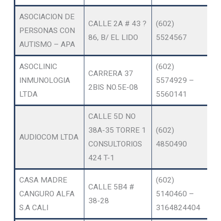
ASOCIACION DE
O
CALLE 2A # 43 ?
(602)
PERSONAS CON
SE
86, B/ EL LIDO
5524567
AUTISMO – APA
A
ASOCLINIC
(602)
O
CARRERA 37
INMUNOLOGIA
5574929 –
SE
2BIS NO.5E-08
LTDA
5560141
A
CALLE 5D NO
O
38A-35 TORRE 1
(602)
AUDIOCOM LTDA
SE
CONSULTORIOS
4850490
A
424 T-1
CASA MADRE
(602)
CALLE 5B4 #
AT
CANGURO ALFA
5140460 –
38-28
DO
S.A CALI
3164824404