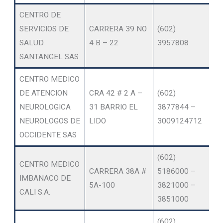
CENTRO DE
SERVICIOS DE
CARRERA 39 NO
(602)
AT
SALUD
4 B – 22
3957808
DO
SANTANGEL SAS
CENTRO MEDICO
DE ATENCION
CRA 42 # 2 A –
(602)
O
NEUROLOGICA
31 BARRIO EL
3877844 –
SE
NEUROLOGOS DE
LIDO
3009124712
A
OCCIDENTE SAS
(602)
CENTRO MEDICO
CARRERA 38A #
5186000 –
IP
IMBANACO DE
5A-100
3821000 –
HO
CALI S.A.
3851000
(602)