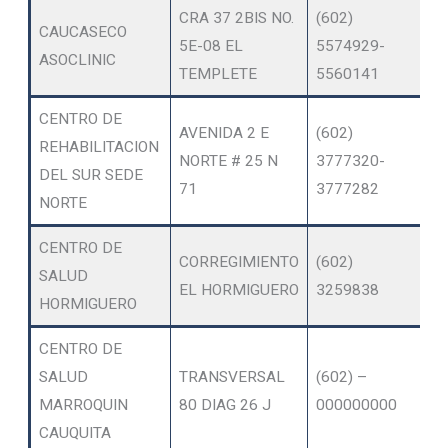
CRA 37 2BIS NO.
(602)
O
CAUCASECO
5E-08 EL
5574929-
SE
ASOCLINIC
TEMPLETE
5560141
A
CENTRO DE
AVENIDA 2 E
(602)
O
REHABILITACION
NORTE # 25 N
3777320-
SE
DEL SUR SEDE
71
3777282
A
NORTE
CENTRO DE
O
CORREGIMIENTO
(602)
SALUD
SE
EL HORMIGUERO
3259838
HORMIGUERO
A
CENTRO DE
O
SALUD
TRANSVERSAL
(602) –
SE
MARROQUIN
80 DIAG 26 J
000000000
A
CAUQUITA