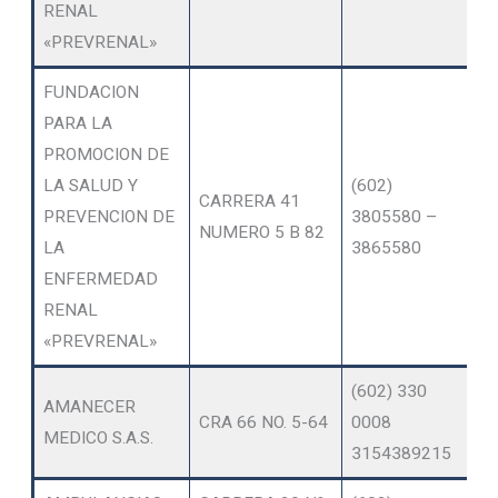
RENAL
«PREVRENAL»
FUNDACION
PARA LA
PROMOCION DE
LA SALUD Y
(602)
O
CARRERA 41
PREVENCION DE
3805580 –
SE
NUMERO 5 B 82
LA
3865580
A
ENFERMEDAD
RENAL
«PREVRENAL»
(602) 330
O
AMANECER
CRA 66 NO. 5-64
0008
SE
MEDICO S.A.S.
3154389215
A