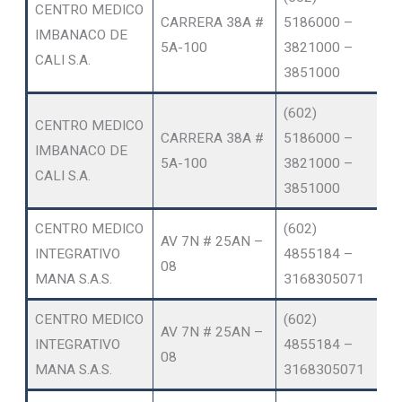
CENTRO MEDICO
CARRERA 38A #
5186000 –
IMBANACO DE
ON
5A-100
3821000 –
CALI S.A.
3851000
(602)
CENTRO MEDICO
O
CARRERA 38A #
5186000 –
IMBANACO DE
SE
5A-100
3821000 –
CALI S.A.
A
3851000
CENTRO MEDICO
(602)
AV 7N # 25AN –
INTEGRATIVO
4855184 –
ON
08
MANA S.A.S.
3168305071
CENTRO MEDICO
(602)
O
AV 7N # 25AN –
INTEGRATIVO
4855184 –
SE
08
MANA S.A.S.
3168305071
A