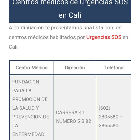
Centros médicos de urgencias SOS
en Cali
A continuación te presentamos una lista con los
centros médicos habilitados por
Urgencias SOS
en
Cali:
Centro Médico
Dirección
Teléfono
FUNDACION
PARA LA
PROMOCION DE
LA SALUD Y
(602)
CARRERA 41
PREVENCION DE
3805580 –
DI
NUMERO 5 B 82
LA
3865580
ENFERMEDAD