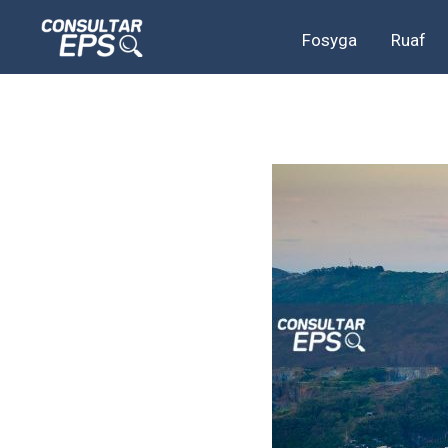
Ir
Fosyga
Ruaf
al
contenido