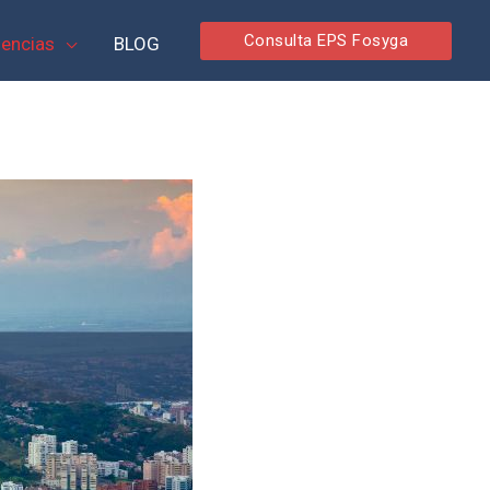
Consulta EPS Fosyga
encias
BLOG