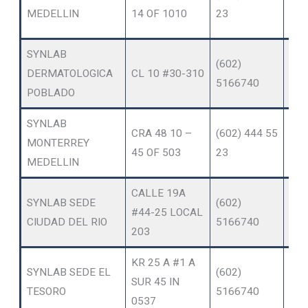
SER
MEDELLIN
14 OF 1010
23
AM
SYNLAB
OT
(602)
DERMATOLOGICA
CL 10 #30-310
SER
5166740
POBLADO
AM
SYNLAB
OT
CRA 48 10 –
(602) 444 55
MONTERREY
SER
45 OF 503
23
MEDELLIN
AM
CALLE 19A
OT
SYNLAB SEDE
(602)
#44-25 LOCAL
SER
CIUDAD DEL RIO
5166740
203
AM
KR 25 A #1 A
OT
SYNLAB SEDE EL
(602)
SUR 45 IN
SER
TESORO
5166740
0537
AM