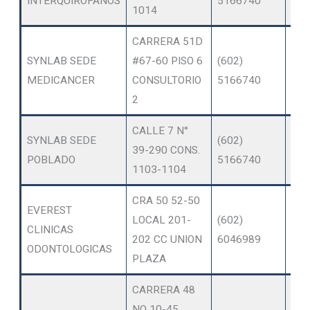
INTERQUIROFANOS
5166740
1014
AM
CARRERA 51D
OT
SYNLAB SEDE
#67-60 PISO 6
(602)
SER
MEDICANCER
CONSULTORIO
5166740
AM
2
CALLE 7 N°
OT
SYNLAB SEDE
(602)
39-290 CONS.
SER
POBLADO
5166740
1103-1104
AM
CRA 50 52-50
EVEREST
OT
LOCAL 201-
(602)
CLINICAS
SER
202 CC UNION
6046989
ODONTOLOGICAS
AM
PLAZA
CARRERA 48
NO 10-45