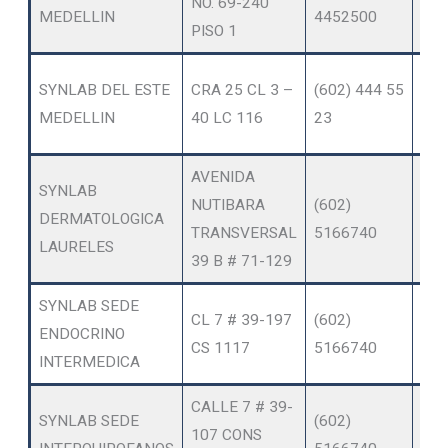
NO. 69-240
DIA
MEDELLIN
4452500
PISO 1
OT
SYNLAB DEL ESTE
CRA 25 CL 3 –
(602) 444 55
SER
MEDELLIN
40 LC 116
23
AM
AVENIDA
SYNLAB
OT
NUTIBARA
(602)
DERMATOLOGICA
SER
TRANSVERSAL
5166740
LAURELES
AM
39 B # 71-129
SYNLAB SEDE
OT
CL 7 # 39-197
(602)
ENDOCRINO
SER
CS 1117
5166740
INTERMEDICA
AM
CALLE 7 # 39-
OT
SYNLAB SEDE
(602)
107 CONS
SER