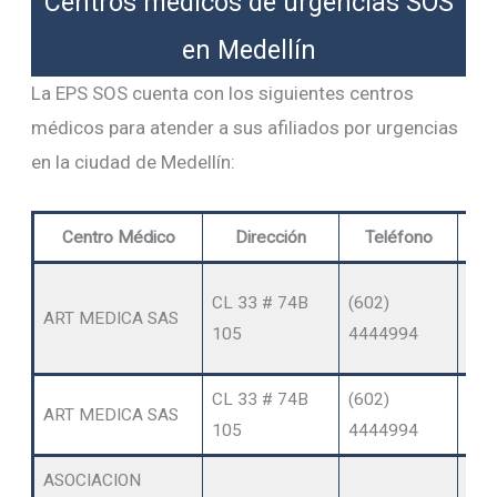
Centros médicos de urgencias SOS
en Medellín
La EPS SOS cuenta con los siguientes centros
médicos para atender a sus afiliados por urgencias
en la ciudad de Medellín:
Centro Médico
Dirección
Teléfono
E
OT
CL 33 # 74B
(602)
ART MEDICA SAS
SER
105
4444994
AM
CL 33 # 74B
(602)
ART MEDICA SAS
RE
105
4444994
ASOCIACION