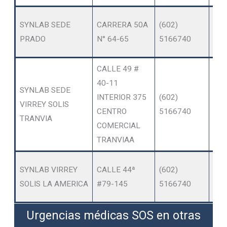
OT
SYNLAB SEDE
CARRERA 50A
(602)
SER
PRADO
N° 64-65
5166740
AM
CALLE 49 #
40-11
SYNLAB SEDE
OT
INTERIOR 375
(602)
VIRREY SOLIS
SER
CENTRO
5166740
TRANVIA
AM
COMERCIAL
TRANVIAA
OT
SYNLAB VIRREY
CALLE 44ª
(602)
SER
SOLIS LA AMERICA
#79-145
5166740
AM
Urgencias médicas SOS en otras