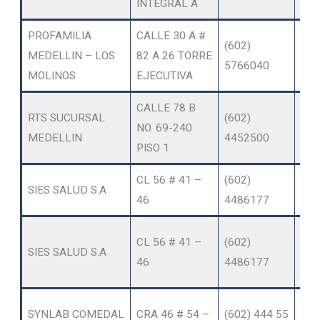
INTEGRAL A
PROFAMILIA
CALLE 30 A #
OT
(602)
MEDELLIN – LOS
82 A 26 TORRE
SER
5766040
MOLINOS
EJECUTIVA
AM
CALLE 78 B
OT
RTS SUCURSAL
(602)
NO. 69-240
SER
MEDELLIN
4452500
PISO 1
AM
CL 56 # 41 –
(602)
SIES SALUD S.A
VIH
46
4486177
OT
CL 56 # 41 –
(602)
SIES SALUD S.A
SER
46
4486177
AM
OT
SYNLAB COMEDAL
CRA 46 # 54 –
(602) 444 55