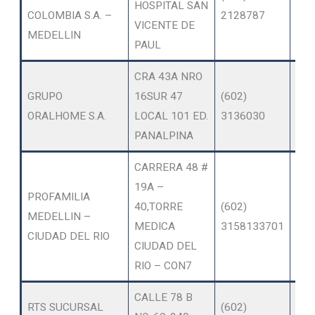
HOSPITAL SAN
SER
COLOMBIA S.A. –
2128787
VICENTE DE
AM
MEDELLIN
PAUL
CRA 43A NRO
OT
GRUPO
16SUR 47
(602)
SER
ORALHOME S.A.
LOCAL 101 ED.
3136030
AM
PANALPINA
CARRERA 48 #
19A –
PROFAMILIA
OT
40,TORRE
(602)
MEDELLIN –
SER
MEDICA
3158133701
CIUDAD DEL RIO
AM
CIUDAD DEL
RIO – CON7
CALLE 78 B
RTS SUCURSAL
(602)