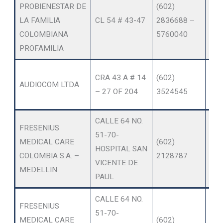
PROBIENESTAR DE
(602)
OT
LA FAMILIA
CL 54 # 43-47
2836688 –
SER
COLOMBIANA
5760040
AM
PROFAMILIA
OT
CRA 43 A # 14
(602)
AUDIOCOM LTDA
SER
– 27 OF 204
3524545
AM
CALLE 64 NO.
FRESENIUS
51-70-
MEDICAL CARE
(602)
HOSPITAL SAN
DIA
COLOMBIA S.A. –
2128787
VICENTE DE
MEDELLIN
PAUL
CALLE 64 NO.
FRESENIUS
51-70-
OT
MEDICAL CARE
(602)