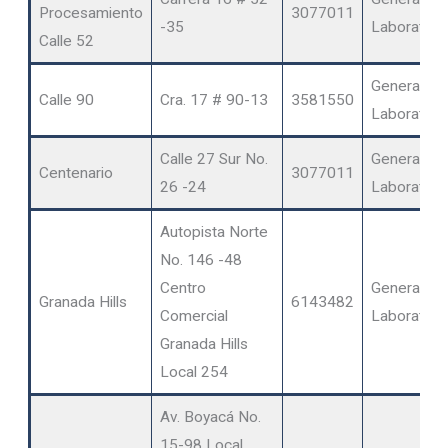
Procesamiento
3077011
-35
Laboratori
Calle 52
General
Calle 90
Cra. 17 # 90-13
3581550
Laboratori
Calle 27 Sur No.
General
Centenario
3077011
26 -24
Laboratori
Autopista Norte
No. 146 -48
Centro
General
Granada Hills
6143482
Comercial
Laboratori
Granada Hills
Local 254
Av. Boyacá No.
15-98 Local