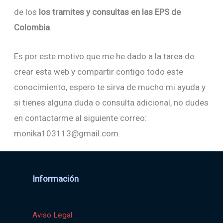
de los
los tramites y consultas en las EPS de
Colombia
.
Es por este motivo que me he dado a la tarea de
crear esta web y compartir contigo todo este
conocimiento, espero te sirva de mucho mi ayuda y
si tienes alguna duda o consulta adicional, no dudes
en contactarme al siguiente correo:
monika103113@gmail.com.
Información
Aviso Legal