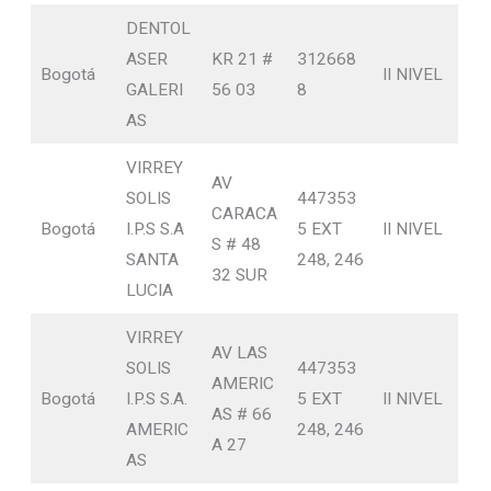
DENTOL
ASER
KR 21 #
312668
Bogotá
II NIVEL
GALERI
56 03
8
AS
VIRREY
AV
SOLIS
447353
CARACA
Bogotá
I.P.S S.A
5 EXT
II NIVEL
S # 48
SANTA
248, 246
32 SUR
LUCIA
VIRREY
AV LAS
SOLIS
447353
AMERIC
Bogotá
I.P.S S.A.
5 EXT
II NIVEL
AS # 66
AMERIC
248, 246
A 27
AS