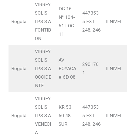
VIRREY
DG 16
SOLIS
447353
N° 104-
Bogotá
I.P.S S.A.
5 EXT
II NIVEL
51 LOC
FONTIB
248, 246
11
ON
VIRREY
SOLIS
AV
290176
Bogotá
I.P.S S.A.
BOYACA
II NIVEL
1
OCCIDE
# 6D 08
NTE
VIRREY
SOLIS
KR 53
447353
Bogotá
I.P.S S.A.
50 48
5 EXT
II NIVEL
VENECI
SUR
248, 246
A