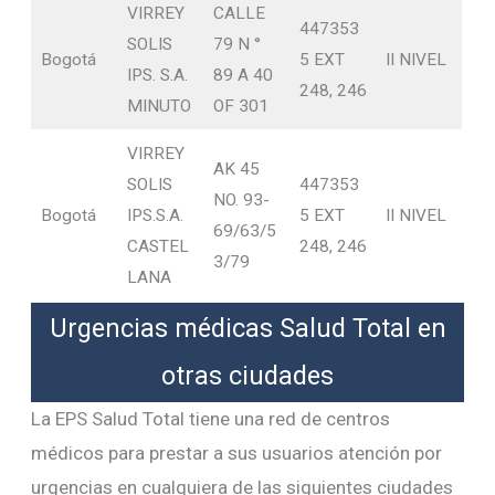
VIRREY
CALLE
447353
SOLIS
79 N °
Bogotá
5 EXT
II NIVEL
IPS. S.A.
89 A 40
248, 246
MINUTO
OF 301
VIRREY
AK 45
SOLIS
447353
NO. 93-
Bogotá
IPS.S.A.
5 EXT
II NIVEL
69/63/5
CASTEL
248, 246
3/79
LANA
Urgencias médicas Salud Total en
otras ciudades
La EPS Salud Total tiene una red de centros
médicos para prestar a sus usuarios atención por
urgencias en cualquiera de las siguientes ciudades