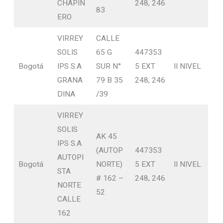
CHAPIN
248, 246
83
ERO
VIRREY
CALLE
SOLIS
65 G
447353
Bogotá
IPS S.A
SUR N°
5 EXT
II NIVEL
GRANA
79 B 35
248, 246
DINA
/39
VIRREY
SOLIS
AK 45
IPS S.A.
(AUTOP
447353
AUTOPI
Bogotá
NORTE)
5 EXT
II NIVEL
STA
# 162 –
248, 246
NORTE
52
CALLE
162