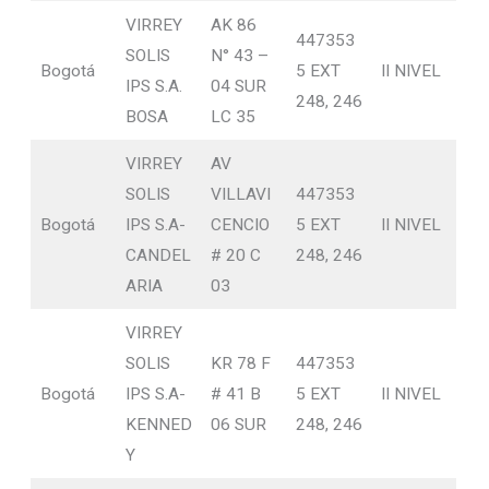
VIRREY
AK 86
447353
SOLIS
N° 43 –
Bogotá
5 EXT
II NIVEL
IPS S.A.
04 SUR
248, 246
BOSA
LC 35
VIRREY
AV
SOLIS
VILLAVI
447353
Bogotá
IPS S.A-
CENCIO
5 EXT
II NIVEL
CANDEL
# 20 C
248, 246
ARIA
03
VIRREY
SOLIS
KR 78 F
447353
Bogotá
IPS S.A-
# 41 B
5 EXT
II NIVEL
KENNED
06 SUR
248, 246
Y