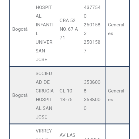
HOSPIT
437754
AL
0
CRA 52
INFANTI
250158
General
Bogotá
NO. 67 A
L
3
es
71
UNIVER
250158
SAN
7
JOSE
SOCIED
AD DE
353800
CIRUGIA
CL 10
8
General
Bogotá
HOSPIT
18-75
353800
es
AL SAN
0
JOSE
VIRREY
AV LAS