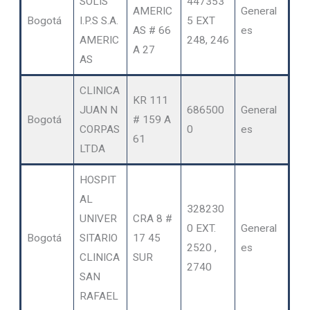
SOLIS
447353
AMERIC
General
Bogotá
I.P.S S.A.
5 EXT
AS # 66
es
AMERIC
248, 246
A 27
AS
CLINICA
KR 111
JUAN N
686500
General
Bogotá
# 159 A
CORPAS
0
es
61
LTDA
HOSPIT
AL
328230
UNIVER
CRA 8 #
0 EXT.
General
Bogotá
SITARIO
17 45
2520 ,
es
CLINICA
SUR
2740
SAN
RAFAEL