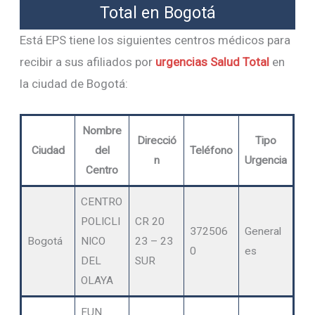
Total en Bogotá
Está EPS tiene los siguientes centros médicos para
recibir a sus afiliados por
urgencias Salud Total
en
la ciudad de Bogotá:
Nombre
Direcció
Tipo
Ciudad
del
Teléfono
n
Urgencia
Centro
CENTRO
POLICLI
CR 20
372506
General
Bogotá
NICO
23 – 23
0
es
DEL
SUR
OLAYA
FUN.